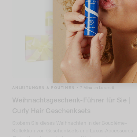
ANLEITUNGEN & ROUTINEN
•
7 Minuten Lesezeit
Weihnachtsgeschenk-Führer für Sie |
Curly Hair Geschenksets
Stöbern Sie dieses Weihnachten in der Bouclème-
Kollektion von Geschenksets und Luxus-Accessoires