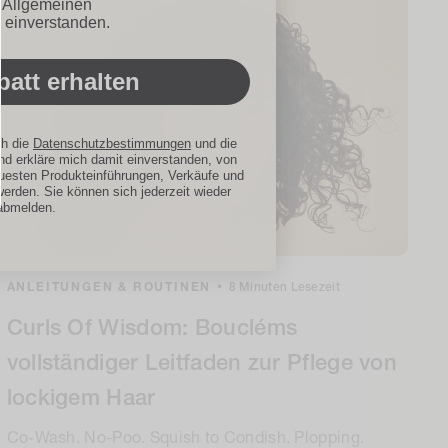
ionen
n Allgemeinen
 einverstanden.
att erhalten
ch die
Datenschutzbestimmungen
und die
d erkläre mich damit einverstanden, von
uesten Produkteinführungen, Verkäufe und
werden. Sie können sich jederzeit wieder
abmelden.
ANLEITUNGEN & ROUTINEN
•
8 Minuten Lesezeit
Curls Of Wisdom: Boucléms
vollständiger Leitfaden zur Pflege von
lockigem Haar
Co-Wash. No-Poo. Squish to Condish. Plopping.