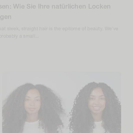
sen: Wie Sie Ihre natürlichen Locken
ngen
hat sleek, straight hair is the epitome of beauty. We've
robably a small...