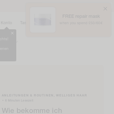
Vereinigtes Königreich / £ GBP /
Deutsch
FREE repair mask
0
Korb
Konto
Tasche
when you spend £50/60€
0
Items
chts!
Prämien
ienen
ANLEITUNGEN & ROUTINEN,
WELLIGES HAAR
•
6 Minuten Lesezeit
Wie bekomme ich