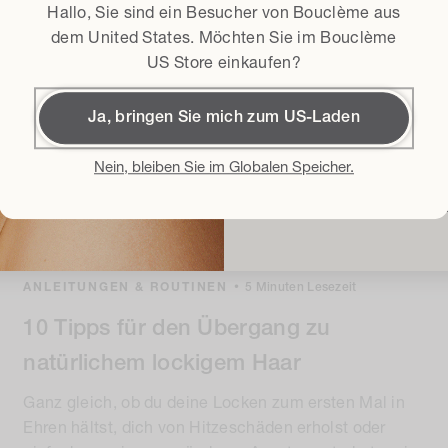
Bedingungen und Kondit
Ich erkläre mich mit de
Hallo, Sie sind ein Besucher von Bouclème aus
Geschäftsbedingungen*
dem
United States
. Möchten Sie im Bouclème
US Store einkaufen?
15% Rab
Ja, bringen Sie mich zum US-Laden
Mit der Anmeldung akzeptiere i
Bedingungen und Konditionen
un
Nein, bleiben Sie im Globalen Speicher.
Bouclème per E-Mail über die ne
Veranstaltungen informiert zu 
ANLEITUNGEN & ROUTINEN
•
5 Minuten Lesezeit
10 Tipps für den Übergang zu
natürlichem lockigem Haar
Ganz gleich, ob du deine Locken zum ersten Mal in
Ehren hältst, dich von Hitzeschäden erholst oder