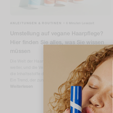
ANLEITUNGEN & ROUTINEN
•
6 Minuten Lesezeit
Umstellung auf vegane Haarpflege?
Hier finden Sie alles, was Sie wissen
müssen
Die Welt der Haarpflege entwickelt sich ständig
weiter, und die Verbraucher achten zunehmend auf
die Inhaltsstoffe der von ihnen verwendeten Produkte.
Ein Trend, der zunehmend an Bedeutung gewinnt...
Weiterlesen