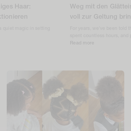
kiges Haar:
Weg mit den Glättei
tionieren
voll zur Geltung bri
a quiet magic in setting
For years, we've been told t
spent countless hours, and p
Read more