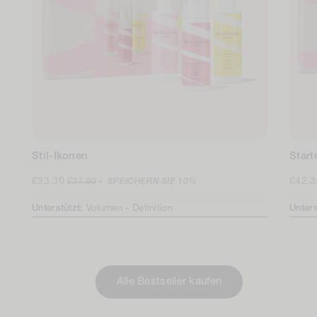
Stil-Ikonen
Start
Verkaufspreis
Regulärer
Verka
£33.30
£42.
£37.00
-
SPEICHERN SIE
10%
Preis
Unterstützt:
Volumen -
Definition
Unters
Alle Bestseller kaufen