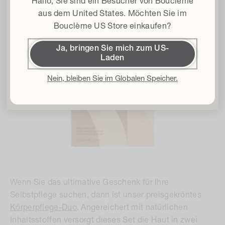
Hallo, Sie sind ein Besucher von Bouclème
Terms & conditions
I agree to the Terms and Conditions*
aus dem
United States
. Möchten Sie im
Bouclème US Store einkaufen?
Get 15% off
Ja, bringen Sie mich zum US-
Laden
By subscribing I accept the
Privacy Policy
and the
Terms and
Conditions
and I give my consent to receive Bouclème emails about the
latest product launches, sales and events. You can unsubscribe at any time.
Nein, bleiben Sie im Globalen Speicher.
Wenn Sie das ultimative Geschenk für Ihre
Selbstpflege suchen, dann ist unser preisgekröntes
Körperpflege-Duo
. Angereichert mit natürlichen
Inhaltsstoffen versorgt dieses Set die Haut in zwei
einfachen Schritten mit Feuchtigkeit und regeneriert