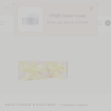
Zum
Inhalt
KOSTENLOSER Versand über £40
springen
FREE repair mask
0
Kor
0
Item
when you spend £50/60€
ANLEITUNGEN & ROUTINEN
•
7 Minuten Lesezeit