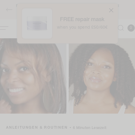
Zum
Free full-sized Intensive Moisture Treatment when you spend
Inhalt
£50 / €60 - applies automatically at checkout
springen
FREE repair mask
0
when you spend £50/60€
Kor
0
Item
ANLEITUNGEN & ROUTINEN
•
6 Minuten Lesezeit