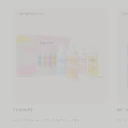
SPEICHERN SIE
10%
SPE
Starter-Kit
Well
Verkaufspreis
Regulärer
Verka
£42.30
£61.
£47.00
-
SPEICHERN SIE
10%
Preis