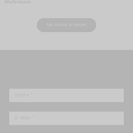
Weiterlesen
Alle Artikel anzeigen
Einen Kommentar
hinterlassen
Name
*
E-Mail
*