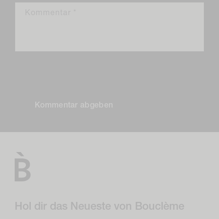
Kommentar
*
Bitte beachte, dass Kommentare vor ihrer Veröffentlichung
genehmigt werden müssen.
Hol dir das Neueste von Bouclème