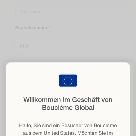
Befreie Deine Locken
sc
mit 15% Rabatt
wenn Sie sich für unseren Newsletter anmelden
Willkommen im Geschäft von
E-Mail
Bouclème Global
Haartyp
Hallo, Sie sind ein Besucher von Bouclème
Bedingungen und Konditionen
Ich erkläre mich mit den Allgemeinen
aus dem
United States
. Möchten Sie im