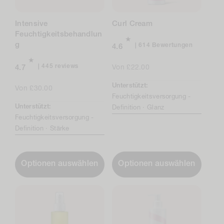
Intensive
Curl Cream
Feuchtigkeitsbehandlun
g
Insgesam
614 Bewertungen
4.6
614
Bewertun
445
445 reviews
Regulärer
Von £22.00
4.7
total
Preis
Unterstützt:
reviews
Regulärer
Von £30.00
Feuchtigkeitsversorgung -
Preis
Unterstützt:
Definition ·
Glanz
Feuchtigkeitsversorgung -
Definition ·
Stärke
Optionen auswählen
Optionen auswählen