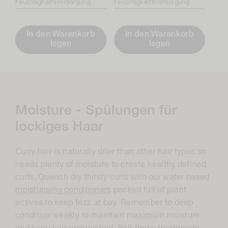
Feuchtigkeitsversorgung
Feuchtigkeitsversorgung
In den Warenkorb
In den Warenkorb
legen
legen
K
Moisture - Spülungen für
o
lockiges Haar
l
Curly hair is naturally drier than other hair types so
l
needs plenty of moisture to create healthy defined
e
curls. Quench dry thirsty curls with our water based
k
moisturising conditioners
packed full of plant
actives to keep frizz at bay. Remember to deep
t
condition weekly to maintain maximum moisture
i