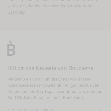
and keep hair replenished. Pair these treatments
o
with our
hydrating cleansers
for a moisture-rich
wash day.
n
:
Hol dir das Neueste von Bouclème
Melden Sie sich an, um als Erster von unseren
lockenliebenden Produkteinführungen, exklusiven
Angeboten und Top-Tipps zu erfahren. Und erhalten
Sie 15% Rabatt auf Ihre erste Bestellung.
E-Mail Adresse eingeben