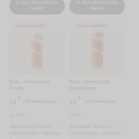
In den Warenkorb
In den Warenkorb
legen
legen
NEU UND VERBESSERT
NEU UND VERBESSERT
Seal + Shield Curl
Seal + Shield Curl
Cream
Conditioner
Insgesamt
Insgesamt
36 Bewertungen
32 Bewertungen
4.6
4.5
36
32
Bewertungen
Bewertung
Regulärer
26,00 £
Regulärer
24,00 £
Preis
Preis
Unterstützt:
Schutz vor
Unterstützt:
Schutz vor
Luftfeuchtigkeit -
Definition ·
Luftfeuchtigkeit -
Definition ·