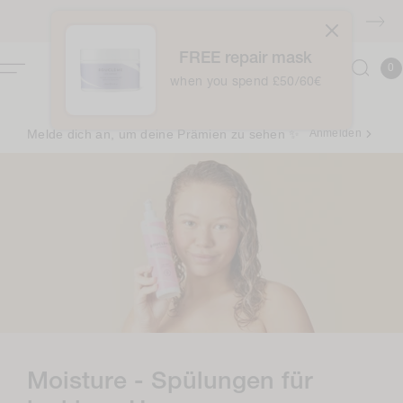
Zum
Inhalt
KOSTENLOSER Versand über £40
springen
FREE repair mask
0
Kor
0
Item
when you spend £50/60€
Melde dich an, um deine Prämien zu sehen ✨
Anmelden
K
Moisture - Spülungen für