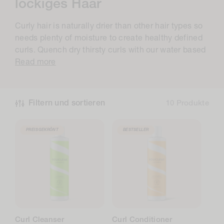
o
lockiges Haar
l
Curly hair is naturally drier than other hair types so
l
needs plenty of moisture to create healthy defined
e
curls. Quench dry thirsty curls with our water based
Read more
k
t
i
Filtern und sortieren
10 Produkte
o
n
PREISGEKRÖNT
BESTSELLER
:
Curl Cleanser
Curl Conditioner