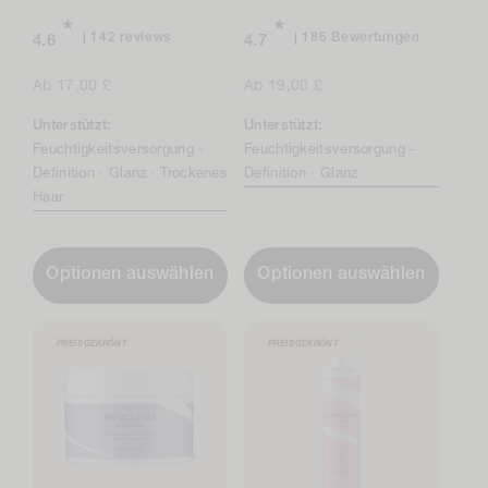
142
Insgesam
142 reviews
186 Bewertungen
4.6
4.7
total
186
reviews
Bewertun
Regulärer
Ab 17,00 £
Regulärer
Ab 19,00 £
Preis
Preis
Unterstützt:
Unterstützt:
Feuchtigkeitsversorgung -
Feuchtigkeitsversorgung -
Definition ·
Glanz ·
Trockenes
Definition ·
Glanz
Haar
Optionen auswählen
Optionen auswählen
PREISGEKRÖNT
PREISGEKRÖNT