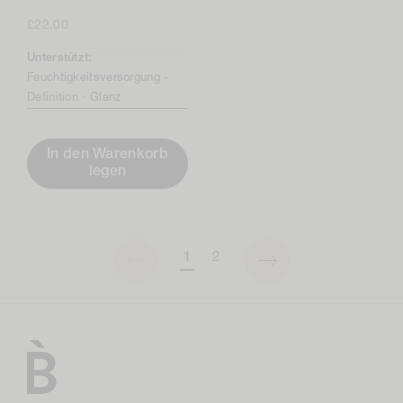
45
Bewertungen
Regulärer
£22.00
Preis
Unterstützt:
Feuchtigkeitsversorgung -
Definition ·
Glanz
In den Warenkorb
legen
1
2