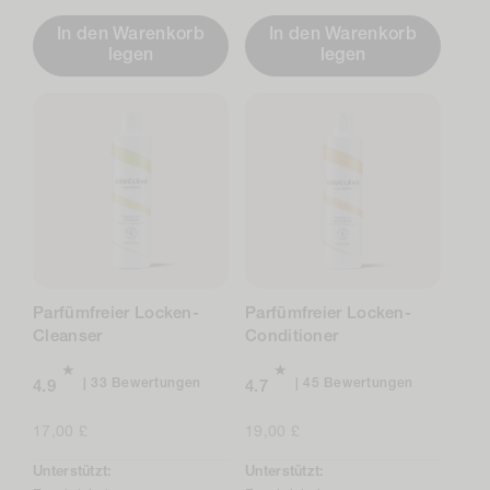
In den Warenkorb
In den Warenkorb
legen
legen
Parfümfreier Locken-
Parfümfreier Locken-
Cleanser
Conditioner
Insgesamt
Insgesamt
33 Bewertungen
45 Bewertungen
4.9
4.7
33
45
Bewertungen
Bewertung
Regulärer
17,00 £
Regulärer
19,00 £
Preis
Preis
Unterstützt:
Unterstützt: