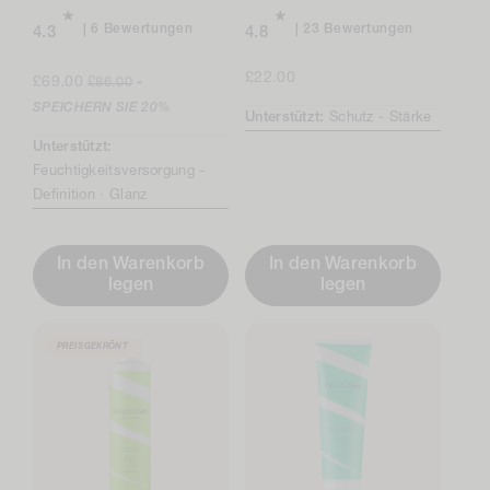
Insgesamt
Insgesamt
6 Bewertungen
23 Bewertungen
4.3
4.8
6
23
Bewertungen
Bewertung
Verkaufspreis
Regulärer
Regulärer
£22.00
£69.00
£86.00
-
Preis
Preis
SPEICHERN SIE
20%
Unterstützt:
Schutz -
Stärke
Unterstützt:
Feuchtigkeitsversorgung -
Definition ·
Glanz
In den Warenkorb
In den Warenkorb
legen
legen
PREISGEKRÖNT