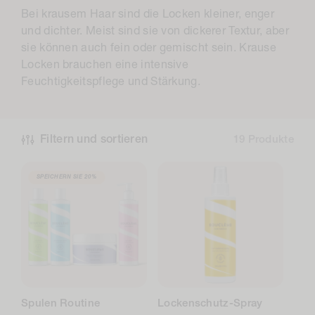
o
Bei krausem Haar sind die Locken kleiner, enger
l
und dichter. Meist sind sie von dickerer Textur, aber
l
sie können auch fein oder gemischt sein. Krause
Locken brauchen eine intensive
e
Feuchtigkeitspflege und Stärkung.
k
t
i
Filtern und sortieren
19 Produkte
o
SPEICHERN SIE
20%
n
:
Spulen Routine
Lockenschutz-Spray