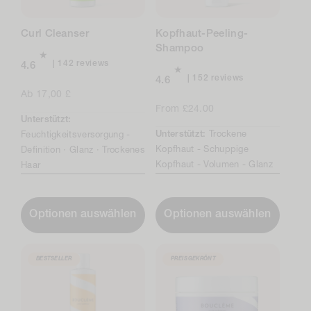
Curl Cleanser
Kopfhaut-Peeling-
Shampoo
142
142 reviews
4.6
total
152
152 reviews
4.6
reviews
total
Regulärer
Ab 17,00 £
reviews
Preis
Regulärer
From £24.00
Unterstützt:
Preis
Unterstützt:
Trockene
Feuchtigkeitsversorgung -
Kopfhaut -
Schuppige
Definition ·
Glanz ·
Trockenes
Kopfhaut -
Volumen -
Glanz
Haar
Optionen auswählen
Optionen auswählen
BESTSELLER
PREISGEKRÖNT