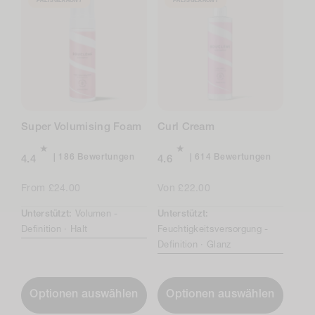
PREISGEKRÖNT
PREISGEKRÖNT
Super Volumising Foam
Curl Cream
Insgesamt
Insgesam
186 Bewertungen
614 Bewertungen
4.4
4.6
186
614
Bewertungen
Bewertun
Regulärer
From £24.00
Regulärer
Von £22.00
Preis
Preis
Unterstützt:
Volumen -
Unterstützt:
Definition ·
Halt
Feuchtigkeitsversorgung -
Definition ·
Glanz
Optionen auswählen
Optionen auswählen