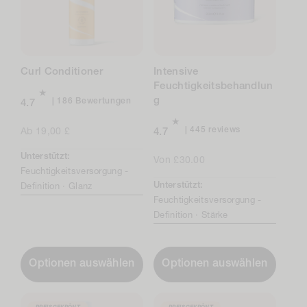
Curl Conditioner
Intensive
Feuchtigkeitsbehandlun
g
Insgesamt
186 Bewertungen
4.7
186
Bewertungen
445
445 reviews
Regulärer
Ab 19,00 £
4.7
total
Preis
Unterstützt:
reviews
Regulärer
Von £30.00
Feuchtigkeitsversorgung -
Preis
Unterstützt:
Definition ·
Glanz
Feuchtigkeitsversorgung -
Definition ·
Stärke
Optionen auswählen
Optionen auswählen