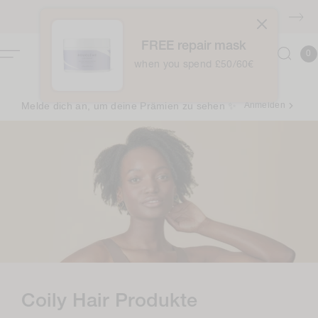
Zum
Inhalt
KOSTENLOSER Versand über £40
springen
FREE repair mask
0
Kor
0
Item
when you spend £50/60€
Melde dich an, um deine Prämien zu sehen ✨
Anmelden
K
Coily Hair Produkte