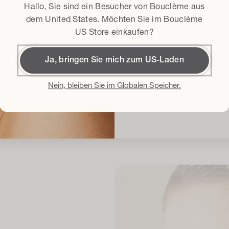
Bedingungen und Kondit
Ich erkläre mich mit de
Hallo, Sie sind ein Besucher von Bouclème aus
Geschäftsbedingungen*
dem
United States
. Möchten Sie im Bouclème
US Store einkaufen?
15% Rab
Ja, bringen Sie mich zum US-Laden
ZERTIFIZIERT
NATÜRLICH STARK
TIERVERSUCHSFRE
Mit der Anmeldung akzeptiere i
Bedingungen und Konditionen
un
Nein, bleiben Sie im Globalen Speicher.
Bouclème per E-Mail über die ne
Veranstaltungen informiert zu 