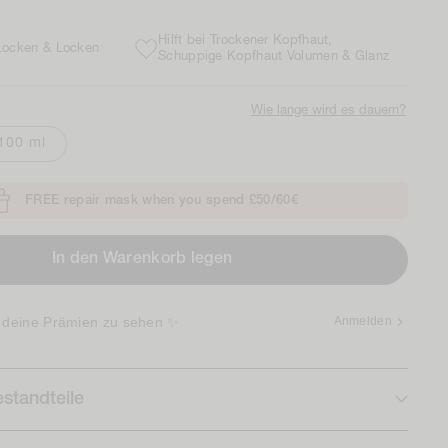
Hilft bei Trockener Kopfhaut,
 Locken & Locken
Schuppige Kopfhaut Volumen & Glanz
Wie lange wird es dauern?
100 ml
FREE repair mask when you spend £50/60€
In den Warenkorb legen
 deine Prämien zu sehen ✨
Anmelden
standteile