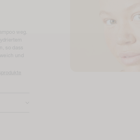
hampoo weg.
hydriertem
en, so dass
 weich und
sprodukte