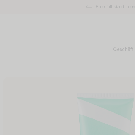
Zum
Free full-sized Int
Inhalt
springen
Geschäft
Zur
Produktinformation
springen