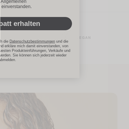
ionen
n Allgemeinen
 einverstanden.
att erhalten
VEGAN
I
ch die
Datenschutzbestimmungen
und die
d erkläre mich damit einverstanden, von
uesten Produkteinführungen, Verkäufe und
werden. Sie können sich jederzeit wieder
abmelden.