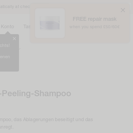
Vereinigtes Königreich / £ GBP /
Deutsch
atically at checkout
FREE repair mask
0
Korb
Konto
Tasche
when you spend £50/60€
0
Items
chts!
Prämien
ienen
-Peeling-Shampoo
mpoo, das Ablagerungen beseitigt und das
nregt.