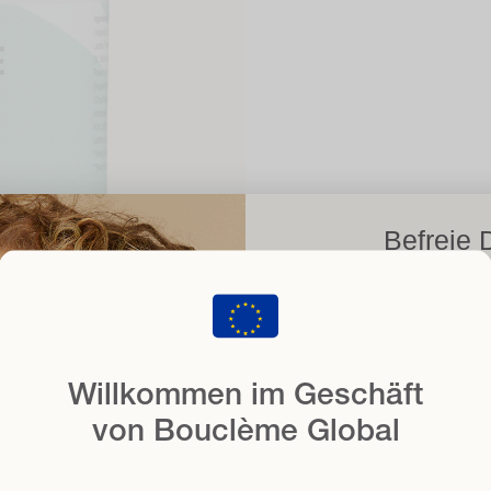
Befreie 
mit 1
s
wenn Sie sich für u
E-Mail
Willkommen im Geschäft
von Bouclème Global
Haartyp