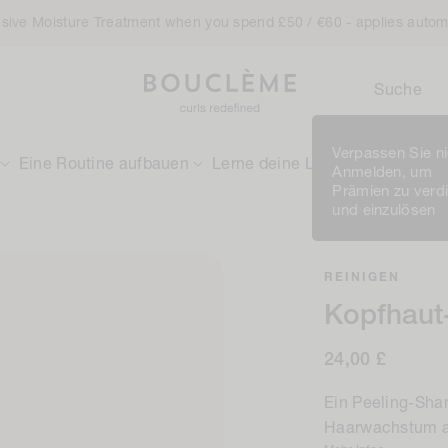
ensive Moisture Treatment when you spend £50 / €60 - applies autom
Suche
Verpassen Sie ni
Eine Routine aufbauen
Lerne deine Locken kennen
Anmelden, um
Prämien zu verd
und einzulösen
REINIGEN
Kopfhaut
Regulärer
24,00 £
Preis
Ein Peeling-Sha
Haarwachstum a