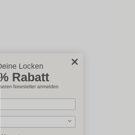
Deine Locken
5% Rabatt
chließen×
nseren Newsletter anmelden