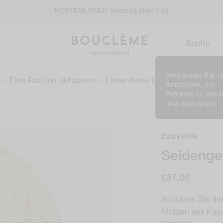
KOSTENLOSER Versand über £40
Suche
Verpassen Sie ni
Eine Routine aufbauen
Lerne deine Locken kennen
Anmelden, um
Prämien zu verd
und einzulösen
ZUBEHÖR
Seidenge
Regulärer
£37.00
Preis
Schützen Sie Ihr
Mützen aus Kas