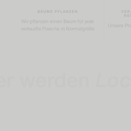
BÄUME PFLANZEN
VER
RE
Wir pflanzen einen Baum für jede
Unsere Pro
verkaufte Flasche in Normalgröße
rden
Locken
be