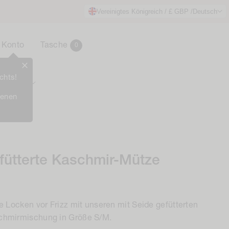
Vereinigtes Königreich / £ GBP /
Deutsch
0
Korb
Konto
Tasche
0
Items
chts!
Prämien
ienen
fütterte Kaschmir-Mütze
e Locken vor Frizz mit unseren mit Seide gefütterten
chmirmischung in Größe S/M.