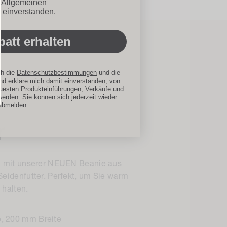
ionen
n Allgemeinen
 einverstanden.
att erhalten
ch die
Datenschutzbestimmungen
und die
d erkläre mich damit einverstanden, von
uesten Produkteinführungen, Verkäufe und
werden. Sie können sich jederzeit wieder
abmelden.
r
h mit unserer NEUEN Beanie aus
eidenfutter. Perfekt, um Sie warm
 halten.
, 200 mm Breite