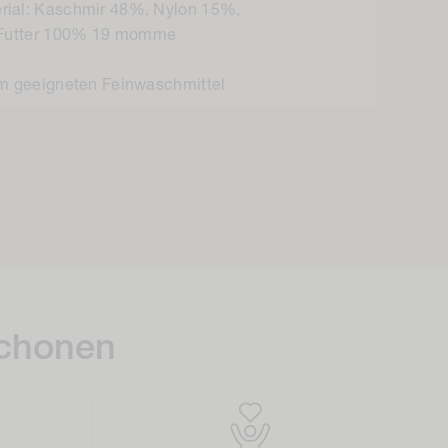
ial: Kaschmir 48%, Nylon 15%,
Futter
100%
19 momme
m geeigneten Feinwaschmittel
schonen