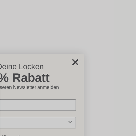
Deine Locken
5% Rabatt
chließen×
nseren Newsletter anmelden