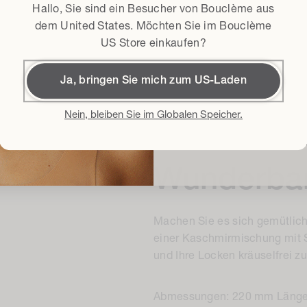
Bedingungen und Kondit
Ich erkläre mich mit de
Hallo, Sie sind ein Besucher von Bouclème aus
Geschäftsbedingungen*
dem
United States
. Möchten Sie im Bouclème
US Store einkaufen?
15% Rab
Ja, bringen Sie mich zum US-Laden
Mit der Anmeldung akzeptiere i
Bedingungen und Konditionen
un
Nein, bleiben Sie im Globalen Speicher.
Bouclème per E-Mail über die ne
Veranstaltungen informiert zu 
Wunderba
Machen Sie es sich gemütlic
einer Kaschmirmischung mit S
und Ihre Locken kräuselfrei zu
Abmessungen: 220 mm Länge