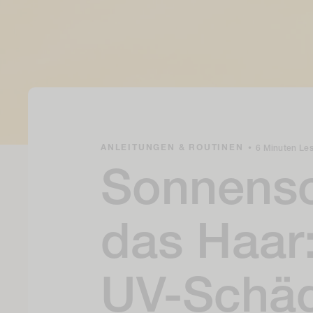
ANLEITUNGEN & ROUTINEN
•
6 Minuten Les
Sonnensc
das Haar:
UV-Schäd