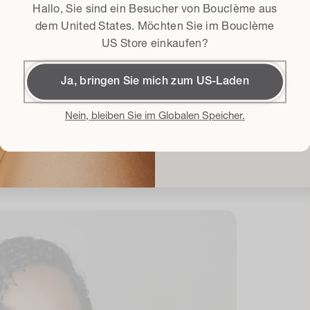
Bedingungen und Kondit
Ich erkläre mich mit de
-Schutz für Ihr Haar in Ihre Routine
Hallo, Sie sind ein Besucher von Bouclème aus
Geschäftsbedingungen*
der Locken unerlässlich. Und so geht's:
dem
United States
. Möchten Sie im Bouclème
US Store einkaufen?
15% Rab
Ja, bringen Sie mich zum US-Laden
Mit der Anmeldung akzeptiere i
diesem Sommer der beste Freund Ihres
Bedingungen und Konditionen
un
Nein, bleiben Sie im Globalen Speicher.
e Spray auf Wasserbasis schützt Ihre Strähnen
Bouclème per E-Mail über die ne
Veranstaltungen informiert zu 
Feuchtigkeit, Bürsten und