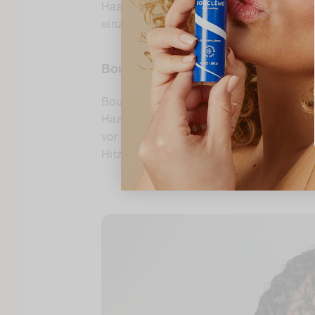
Haarbruch. Es ist ganz einfach, einen UV
einzubauen, und für die Erhaltung gesun
Bouclème's Curl Defence Spray
Bouclème's
Lockenschutz-Spray
ist in 
Haares. Dieses pflegende, nicht fettend
vor UV-Strahlen, Umweltverschmutzung, 
Hitzestylinggeräten mit bis zu 230 Grad.