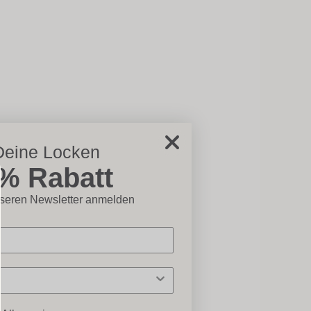
Deine Locken
5% Rabatt
chließen×
nseren Newsletter anmelden