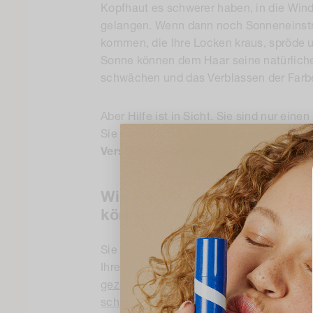
Kopfhaut es schwerer haben, in die Win
gelangen. Wenn dann noch Sonneneinst
kommen, die Ihre Locken kraus, spröde u
Sonne können dem Haar seine natürliche
schwächen und das Verblassen der Farb
Aber Hilfe ist in Sicht. Sie sind nur ein
Sie Ihr Haar nicht nur vor der Sommers
Verschmutzung, Hitzegeräten, Bürsten 
Wie Sie UV-Schutz für Ihr Ha
können
Sie würden nicht daran denken, ohne So
Ihre Erinnerung daran, auch etwas für I
gezeigt, dass übermäßige Sonneneinstra
schädigt.
UVA-Strahlen lassen die Farbe