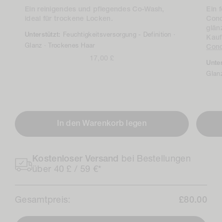
Ein reinigendes und pflegendes Co-Wash,
Ein 
ideal für trockene Locken.
Cond
glän
Unterstützt:
Feuchtigkeitsversorgung -
Definition ·
Kauf
Glanz ·
Trockenes Haar
Cond
Regulärer
17,00 £
Unte
Preis
Glan
In den Warenkorb legen
Kostenloser Versand
bei Bestellungen
über 40 £ / 59 €*
Gesamtpreis:
£80.00