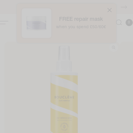
Zum
Inhalt
KOSTENLOSER Versand über £40
springen
FREE repair mask
0
Kor
0
Item
when you spend £50/60€
ur
roduktinformation
pringen