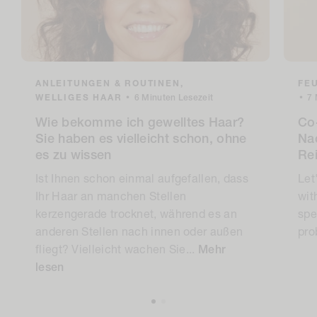
ANLEITUNGEN & ROUTINEN,
FEU
WELLIGES HAAR
•
6 Minuten Lesezeit
•
7 
Wie bekomme ich gewelltes Haar?
Co-
Sie haben es vielleicht schon, ohne
Nac
es zu wissen
Re
Ist Ihnen schon einmal aufgefallen, dass
Let
Ihr Haar an manchen Stellen
wit
kerzengerade trocknet, während es an
spe
anderen Stellen nach innen oder außen
pro
fliegt? Vielleicht wachen Sie...
Mehr
lesen