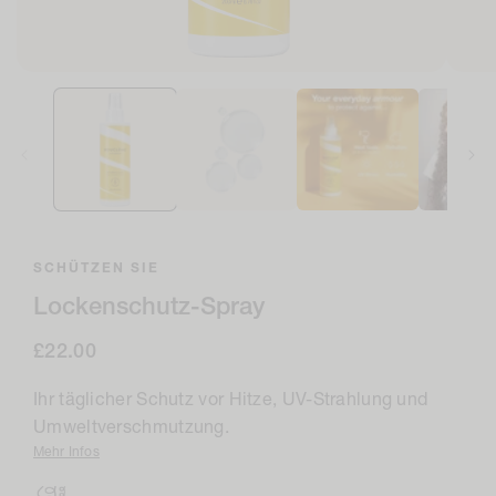
Medien
Medi
1
2
im
im
Modal
Moda
öffnen
öffne
SCHÜTZEN SIE
Lockenschutz-Spray
Regulärer
£22.00
Preis
Ihr täglicher Schutz vor Hitze, UV-Strahlung und
Umweltverschmutzung.
Mehr Infos