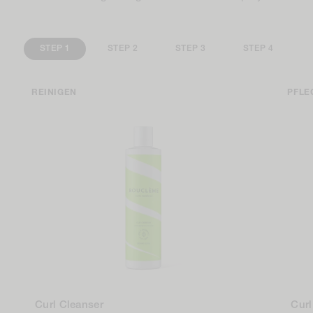
STEP 1
STEP 2
STEP 3
STEP 4
REINIGEN
PFLE
Curl Cleanser
Curl