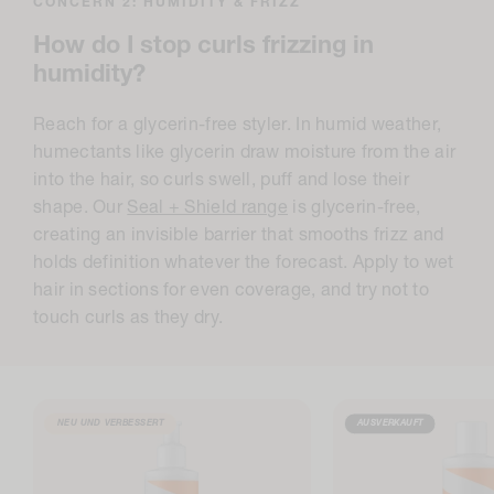
CONCERN 2: HUMIDITY & FRIZZ
How do I stop curls frizzing in
humidity?
Reach for a glycerin-free styler. In humid weather,
humectants like glycerin draw moisture from the air
into the hair, so curls swell, puff and lose their
shape. Our
Seal + Shield range
is glycerin-free,
creating an invisible barrier that smooths frizz and
holds definition whatever the forecast. Apply to wet
hair in sections for even coverage, and try not to
touch curls as they dry.
NEU UND VERBESSERT
AUSVERKAUFT