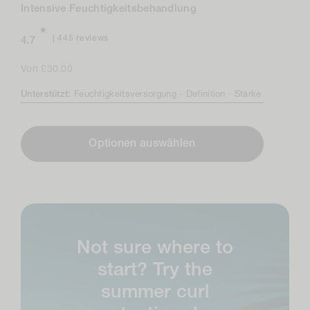
Intensive Feuchtigkeitsbehandlung
445
445 reviews
4.7
total
reviews
Regulärer
Von £30.00
Preis
Unterstützt:
Feuchtigkeitsversorgung -
Definition ·
Stärke
Optionen auswählen
Not sure where to
start? Try the
summer curl