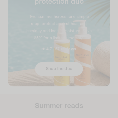
protection duo
Two summer heroes, one simple
step: protect against heat and
humidity and lock in moisture. Save
25% for a limited time only.
★
4.7 · 57 reviews
Shop the duo
Summer reads