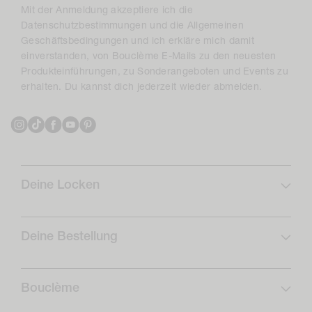
Mit der Anmeldung akzeptiere ich die
Datenschutzbestimmungen und die Allgemeinen
Geschäftsbedingungen und ich erkläre mich damit
einverstanden, von Bouclème E-Mails zu den neuesten
Produkteinführungen, zu Sonderangeboten und Events zu
erhalten. Du kannst dich jederzeit wieder abmelden.
Instagram
TikTok
Facebook
YouTube
Pinterest
Deine Locken
Lockenprofil
Lockenpflege
Deine Bestellung
Abonnieren & Sparen
FAQs
Locken-Routinen
Versand
Bouclème
Rückgaben