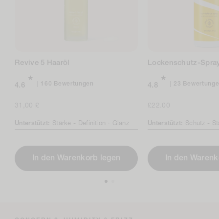
Revive 5 Haaröl
Lockenschutz-Spra
Insgesamt
160 Bewertungen
23 Bewertung
4.6
4.8
160
Bewertungen
Regulärer
31,00 £
Regulärer
£22.00
Preis
Preis
Unterstützt:
Stärke -
Definition ·
Glanz
Unterstützt:
Schutz -
St
In den Warenkorb legen
In den Warenk