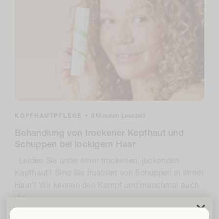
KOPFHAUTPFLEGE
•
5 Minuten Lesezeit
Behandlung von trockener Kopfhaut und
Schuppen bei lockigem Haar
Leiden Sie unter einer trockenen, juckenden
Kopfhaut? Sind Sie frustriert von Schuppen in Ihrem
Haar? Wir kennen den Kampf und manchmal auch
die...
Mehr lesen
Befreie Deine Locken