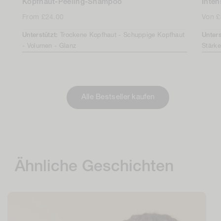
Kopfhaut-Peeling-Shampoo
Inten
Regulärer
From £24.00
Regul
Von £
Preis
Preis
Unterstützt:
Trockene Kopfhaut -
Schuppige Kopfhaut
Unters
-
Volumen -
Glanz
Stärke
Alle Bestseller kaufen
Ähnliche Geschichten