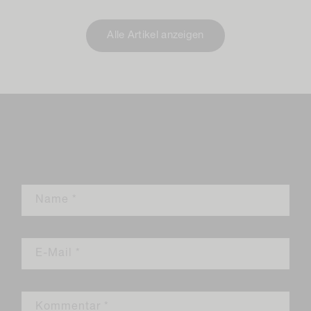
Alle Artikel anzeigen
Einen Kommentar
hinterlassen
Name
*
E-Mail
*
Kommentar
*