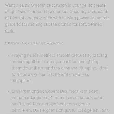
Want a cast? Smooth or scrunch in your gel to create
a light "shell" around the clumps. Once dry, scrunch it
out for soft, bouncy curls with staying power –
read our
guide to scrunching out the crunch for soft, defined
curls
.
5. Klumpenbildungstechniken zum Ausprobieren
Praying hands method:
smooth product by placing
hands together in a prayer position and gliding
them down the strands to enhance clumping, ideal
for finer wavy hair that benefits from less
disruption.
Einharken und schütteln:
Das Produkt mit den
Fingern oder einem Kamm einarbeiten und dann
sanft schütteln, um das Lockenmuster zu
definieren. Dies eignet sich gut für lockigeres Haar,