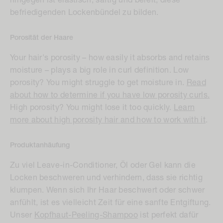
hingegen ist elastisch, saftig und bereit, diese
befriedigenden Lockenbündel zu bilden.
Porosität der Haare
Your hair's porosity – how easily it absorbs and retains
moisture – plays a big role in curl definition. Low
porosity? You might struggle to get moisture in.
Read
about how to determine if you have low porosity curls
.
High porosity? You might lose it too quickly.
Learn
more about high porosity hair and how to work with it
.
Produktanhäufung
Zu viel Leave-in-Conditioner, Öl oder Gel kann die
Locken beschweren und verhindern, dass sie richtig
klumpen. Wenn sich Ihr Haar beschwert oder schwer
anfühlt, ist es vielleicht Zeit für eine sanfte Entgiftung.
Unser
Kopfhaut-Peeling-Shampoo
ist perfekt dafür