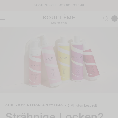
Zum
KOSTENLOSER Versand über £40
Inhalt
springen
0
Kor
0
Item
CURL-DEFINITION & STYLING
•
6 Minuten Lesezeit