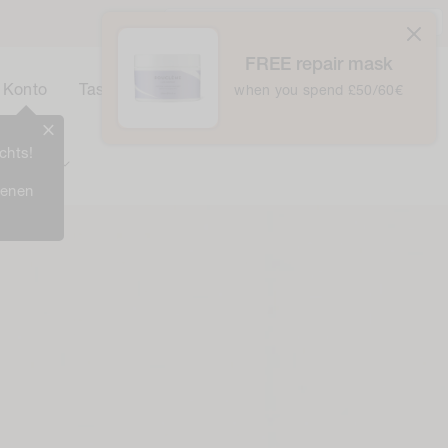
Vereinigtes Königreich / £ GBP /
Deutsch
FREE repair mask
0
Korb
Konto
Tasche
when you spend £50/60€
0
Items
chts!
Prämien
ienen