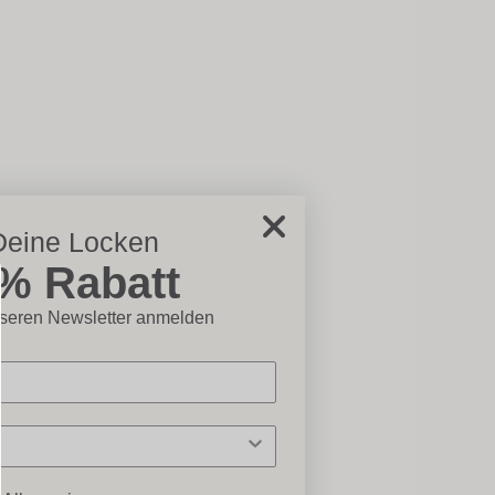
Deine Locken
5% Rabatt
chließen×
nseren Newsletter anmelden