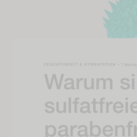
FEUCHTIGKEIT & HYDRATATION
•
7 Minute
Warum s
sulfatfre
parabenf