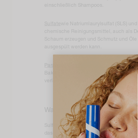
einschließlich Shampoos.
Sulfate
wie Natriumlaurylsulfat (SLS) und
chemische Reinigungsmittel, auch als De
Schaum erzeugen und Schmutz und Öle a
ausgespült werden kann.
Parabene sind Konservierungsmittel
die 
Bakterien und Schimmelpilzen zu verhind
verlängern.
Warum Sulfate nicht gut für Lo
Sulfate sind die Chemikalien und Inhalt
das Gefühl von sauberem Haar zu vermitt