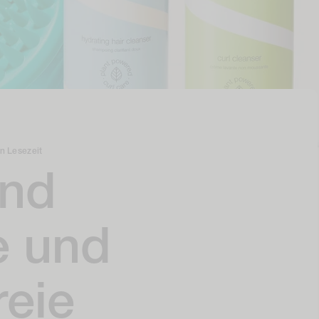
n Lesezeit
ind
ie und
reie